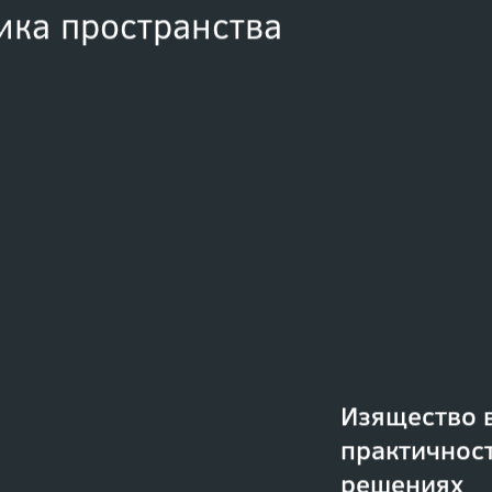
ика пространства
Изящество в
практичнос
решениях