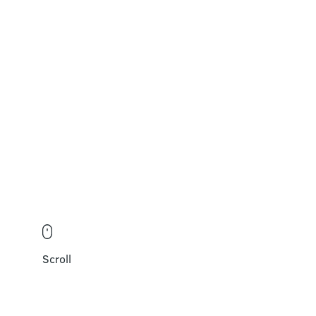
Производство и поставка
посадочного материала
Разработка и актуализация
паспортов благоустройства
Ландшафтное проектирование
Scroll