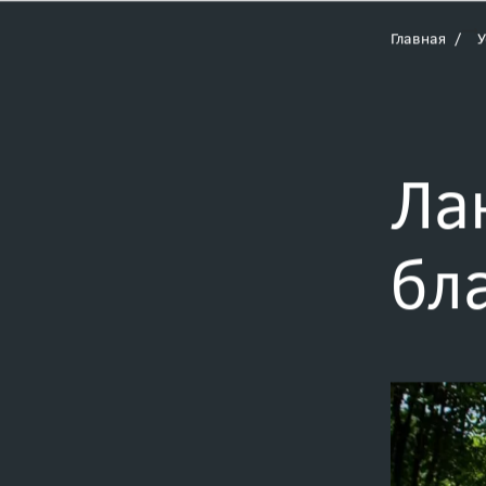
Главная
У
Ла
бл