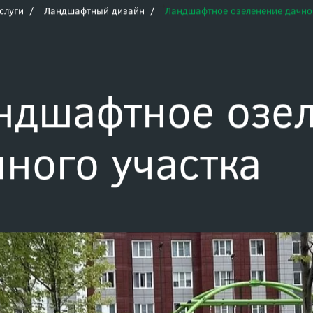
Заказать зв
+7 (495) 989-16-16
слуги
Ландшафтный дизайн
Ландшафтное озеленение дачно
ндшафтное озе
чного участка