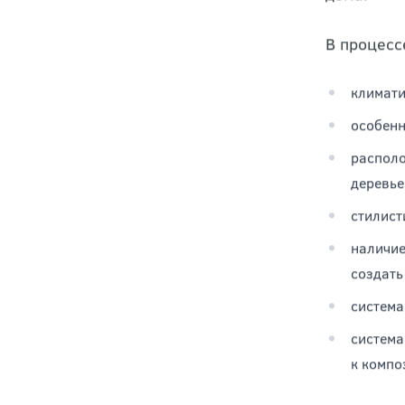
Перед тем
с которым
профессио
оформлени
дома.
В процесс
климати
особенн
располо
деревье
стилист
наличие
создать