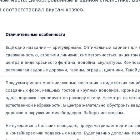
вные стили оформлени
ый ЛД предлагает широчайший спектр решений, осн
ные места, декорированные в единой стилистике. Ва
и соответствовал вкусам хозяев.
Отличительные особенности
й
Ещё одно название — «регулярный». Оптимальный вариант для т
сдержанностью, строгими линиями, симметричностью, акцентом 
центра в виде красивого фонтана, водоёма, скульптуры. Компо
располагая садовые дорожки, газоны, ограды, цветники. Такой 
Предусматривает многочисленные сочетания в виде чётких линий
созданных форм, изящных гротов и крупных водоёмов. Кроне д