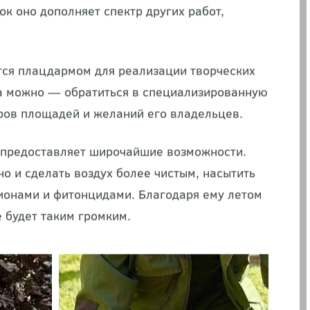
 важнейших составляющих всего оформления.
ру и посадке декоративных деревьев
ок оно дополняет спектр других работ,
тся плацдармом для реализации творческих
 а можно — обратиться в специализированную
ров площадей и желаний его владельцев.
 предоставляет широчайшие возможности.
но и сделать воздух более чистым, насытить
ионами и фитонцидами. Благодаря ему летом
е будет таким громким.