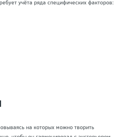
вает удобное перемещение;
мное время суток, является дополнением
ребует учёта ряда специфических факторов: