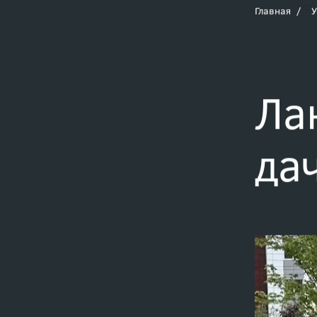
Главная
У
Ла
да