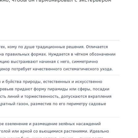
я
овываясь на которых можно творить
жно, чтобы он гармонировал с экстерьером
ех, кому по душе традиционные решения. Отличается
на правильных формах. Нуждается в чётком обозначении
зицию выстраивают начиная с него, симметрично
декор потребует качественного систематического ухода.
 и буйства природы, естественных и искусственно
еревьев придают форму пирамиды или сферы, посадки