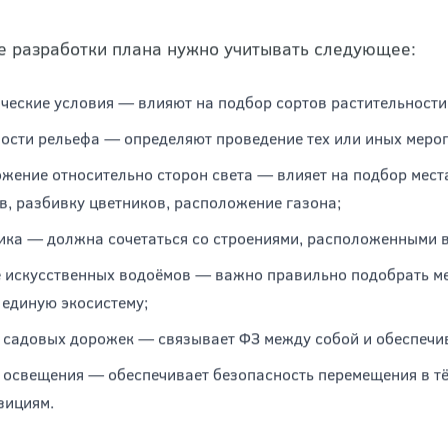
, как приступить к реализации своих идей и задумок,
 будут проводиться работы. Если площади достаточно
нала, если нет — можно обойтись собственными сил
е должно быть цельным, соответствовать единой ко
е разработки плана нужно учитывать следующее:
ческие условия — влияют на подбор сортов растительности
ости рельефа — определяют проведение тех или иных меро
жение относительно сторон света — влияет на подбор мест
в, разбивку цветников, расположение газона;
ика — должна сочетаться со строениями, расположенными в
 искусственных водоёмов — важно правильно подобрать ме
 единую экосистему;