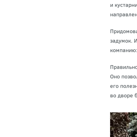
Ландшафт
Оно предс
и кустарн
направлен
Придомова
задумок. 
компанию:
Правильн
Оно позво
его полез
во дворе 