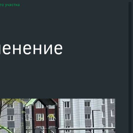
онок
Задать вопрос
го участка
ленение