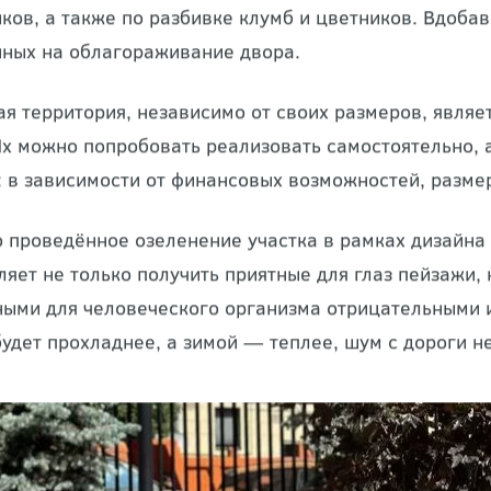
ное
озеленение
дачного участка является одной из
тавлено широким комплексом мероприятий по подбо
иков, а также по разбивке клумб и
цветников
. Вдобав
ных на облагораживание двора.
я территория, независимо от своих размеров, являе
Их можно попробовать реализовать самостоятельно,
 в зависимости от финансовых возможностей, разме
о проведённое
озеленение участка
в рамках дизайна
ляет не только получить приятные для глаз пейзажи, 
ными для человеческого организма отрицательными 
будет прохладнее, а зимой — теплее, шум с дороги н