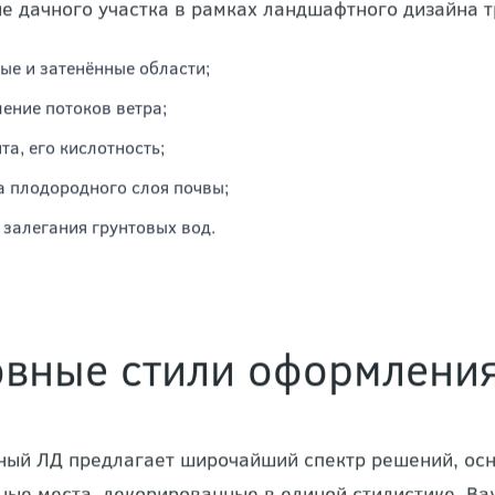
 садовых дорожек — связывает ФЗ между собой и обеспечи
 освещения — обеспечивает безопасность перемещения в тё
зициям.
е дачного участка в рамках
ландшафтного дизайна
т
ые и затенённые области;
ение потоков ветра;
та, его кислотность;
 плодородного слоя почвы;
 залегания грунтовых вод.