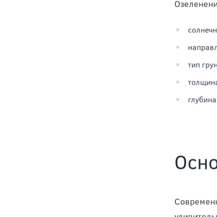
система
система
к компо
Озеленени
солнечн
направл
тип грун
толщина
глубина