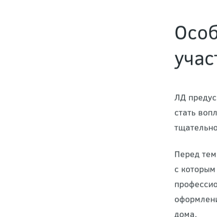
Особ
учас
ЛД предус
стать воп
тщательно