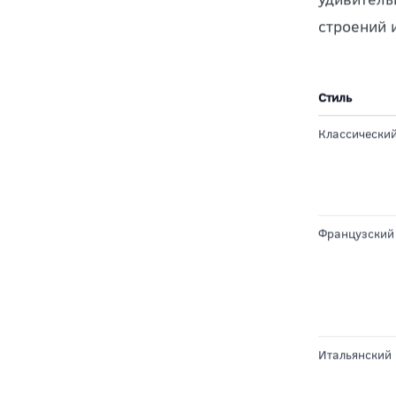
Осно
Современн
удивитель
строений 
Стиль
Классически
Французский