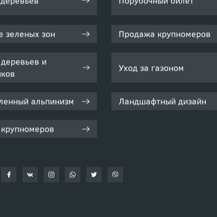
 деревьев
Порубочный билет
е зеленых зон
Продажа крупномеров
 деревьев и
Уход за газоном
иков
енный альпинизм
Ландшафтный дизайн
 крупномеров