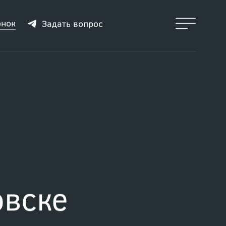
онок
Задать вопрос
и
овске