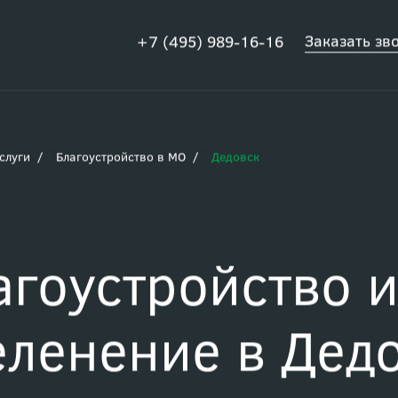
Заказать зв
+7 (495) 989-16-16
слуги
Благоустройство в МО
Дедовск
агоустройство 
еленение в Дед