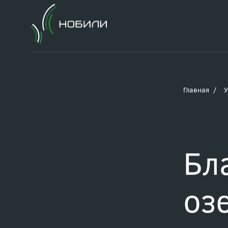
Главная
У
Бл
оз