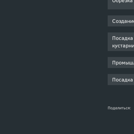
Обрезка
Создани
Посадка
кустарн
Промышл
Посадка
Поделиться: