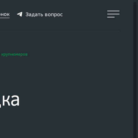
онок
Задать вопрос
а крупномеров
дка