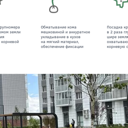
Обматывание кома
Посадка крупномера в яму
комом земли
мешковиной и аккуратное
в 2 раза гл
ния
укладывание в кузов
шире земля
 корневой
на мягкий материал,
охватываю
обеспечение фиксации
корневую 