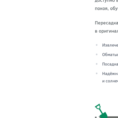
доступно 
покоя, об
Пересадка
в оригина
Извлече
Обматыв
Посадка
Надёжна
и солне