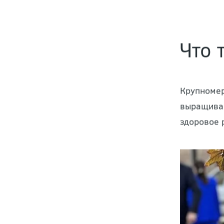
Что 
Крупномер
выращиван
здоровое 