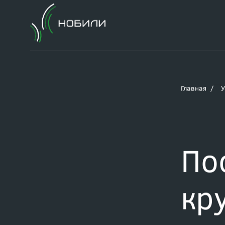
Главная
У
По
кр