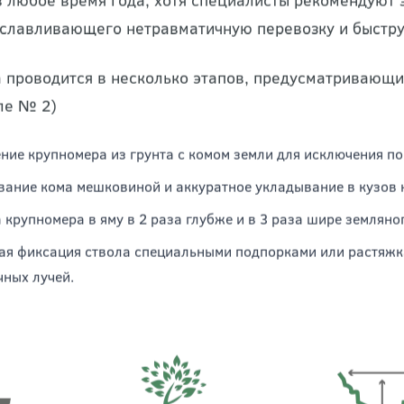
в любое время года, хотя специалисты рекомендуют з
уславливающего нетравматичную перевозку и быстр
 проводится в несколько этапов, предусматривающи
ле № 2)
ние крупномера из грунта с комом земли для исключения п
ание кома мешковиной и аккуратное укладывание в кузов н
 крупномера в яму в 2 раза глубже и в 3 раза шире землян
я фиксация ствола специальными подпорками или растяжка
чных лучей.