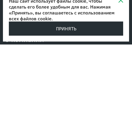
благоустройства
Наш сайт использует файлы cookie, чтобы
сделать его более удобным для вас. Нажимая
«Принять», вы соглашаетесь с
использованием
Ландшафтное проектирование
всех файлов cookie
.
ПРИНЯТЬ
О компании
Проекты
Блог
Контакты
Вакансии
Написать директору