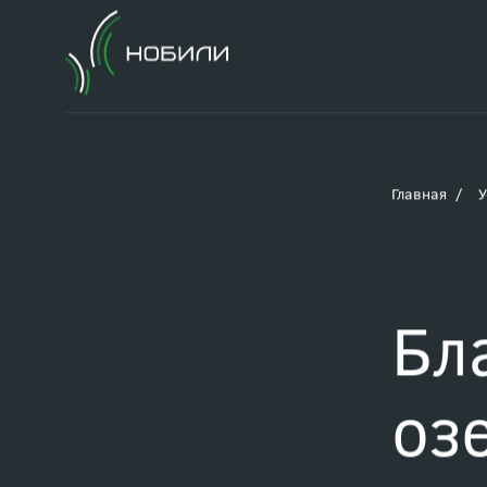
Главная
У
Бл
оз