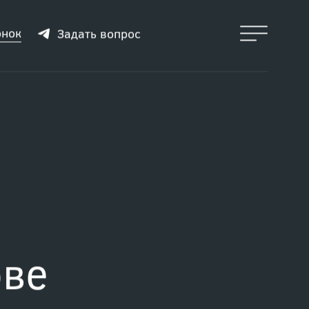
онок
Задать вопрос
и
ове