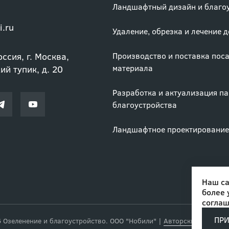
Ландшафтный дизайн и благо
i.ru
Удаление, обрезка и лечение 
ссия, г. Москва,
Производство и поставка пос
материала
й тупик, д. 20
Разработка и актуализация п
благоустройства
Ландшафтное проектирование
Наш са
более 
соглаш
ПР
Озеленение и благоустройство. ООО "Нобили"
|
Авторские права