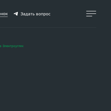
онок
Задать вопрос
в Электроуглях