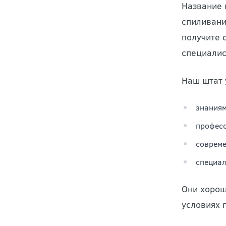
Название 
спиливани
получите 
специалис
Наш штат 
знаниям
професс
соврем
специал
Они хорош
условиях 