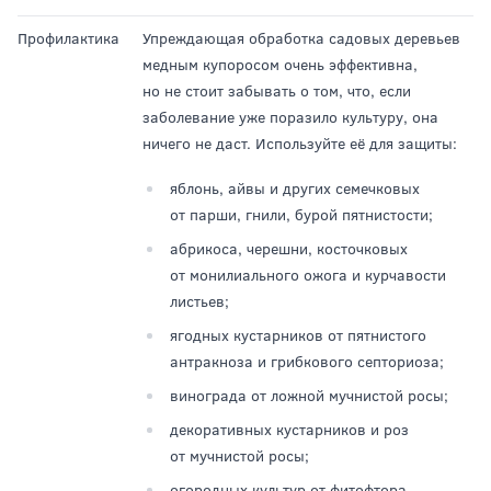
Профилактика
Упреждающая обработка садовых деревьев
медным купоросом очень эффективна,
но не стоит забывать о том, что, если
заболевание уже поразило культуру, она
ничего не даст. Используйте её для защиты:
яблонь, айвы и других семечковых
от парши, гнили, бурой пятнистости;
абрикоса, черешни, косточковых
от монилиального ожога и курчавости
листьев;
ягодных кустарников от пятнистого
антракноза и грибкового септориоза;
винограда от ложной мучнистой росы;
декоративных кустарников и роз
от мучнистой росы;
огородных культур от фитофтора.