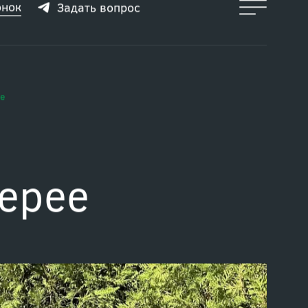
онок
Задать вопрос
е
Верее