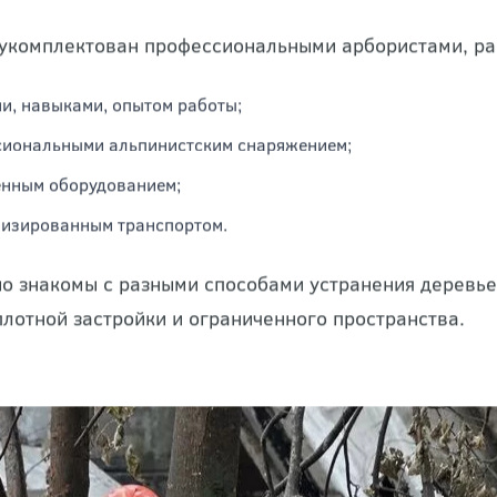
тов будут исключены, поскольку их деятельность зас
укомплектован профессиональными арбористами, р
и, навыками, опытом работы;
иональными альпинистским снаряжением;
енным оборудованием;
изированным транспортом.
о знакомы с разными способами устранения деревьев
плотной застройки и ограниченного пространства.