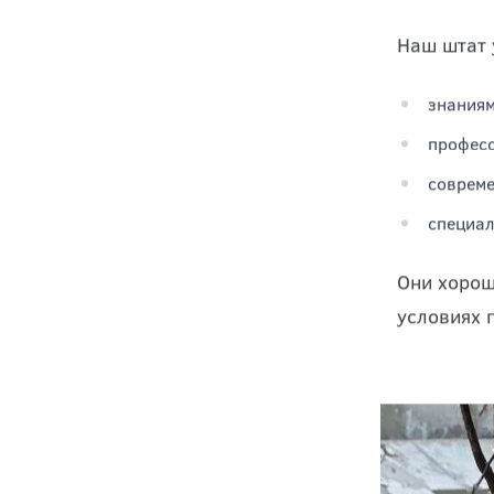
специалис
Наш штат 
знаниям
професс
соврем
специал
Они хорош
условиях 