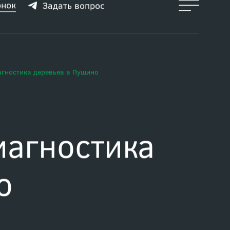
онок
Задать вопрос
агностика деревьев в Пущино
иагностика
о