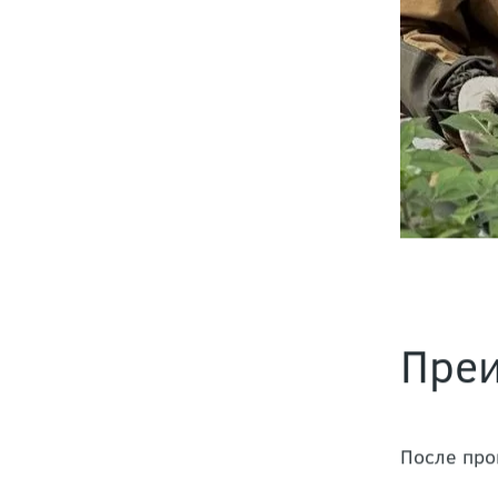
Преи
После про