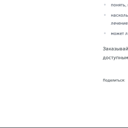
понять,
насколь
лечение
может л
Заказывай
доступным
Поделиться: