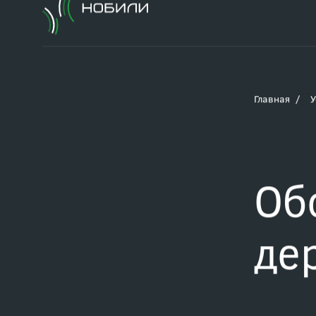
Главная
У
Об
де