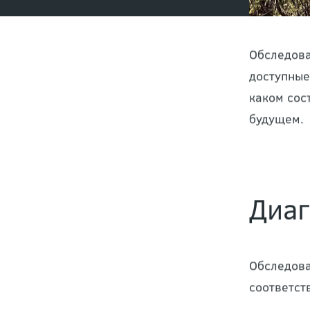
Обследова
доступные
каком сос
будущем.
Диаг
Обследова