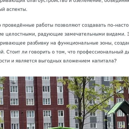
частка и его реализацию. Это – спектр практических
ривающих благоустройство и озеленение, объединя
й аспекты.
 проведённые работы позволяют создавать по-наст
е целостными, радующие замечательными видами. Э
ривающее разбивку на функциональные зоны, созда
й. Стоит ли говорить о том, что профессиональный 
сти и является выгодных вложением капитала?