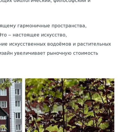
 действий широкого охвата,
ющих биологический, философский и
оящему гармоничные пространства,
то – настоящее искусство,
ние искусственных водоёмов и растительных
дизайн увеличивает рыночную стоимость