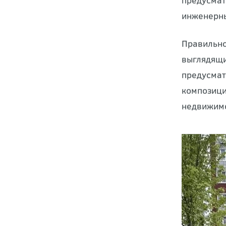
проекта у
предусмат
инженерны
Правильно
выглядящи
предусмат
композици
недвижимо