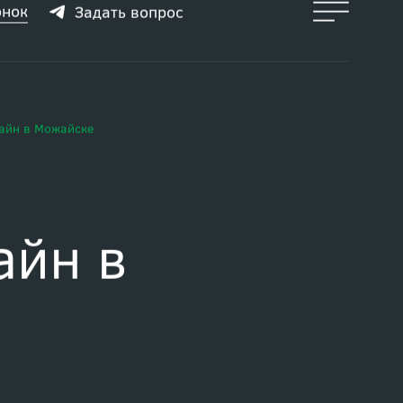
онок
Задать вопрос
айн в Можайске
айн в