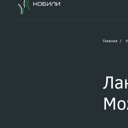
Главная
У
Ла
Мо