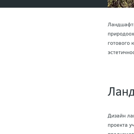
Ландшафтн
природоох
готового 
эстетично
Ланд
Дизайн ла