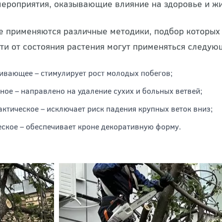
вующими знаниями, опытом работы и оборудованием.
ероприятия, оказывающие влияние на здоровье и жи
е применяются различные методики, подбор которых
ти от состояния растения могут применяться следую
вающее – стимулирует рост молодых побегов;
ное – направлено на удаление сухих и больных ветвей;
ктическое – исключает риск падения крупных веток вниз;
еское – обеспечивает кроне декоративную форму.