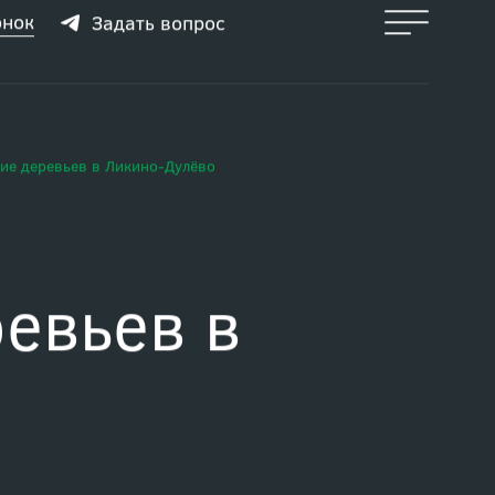
онок
Задать вопрос
ие деревьев в Ликино-Дулёво
евьев в