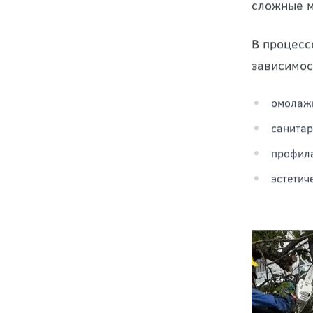
соответст
сложные м
В процесс
зависимос
омолажи
санитар
профила
эстетич