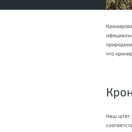
Кронирова
официальн
природоох
что крони
Крон
Наш штат 