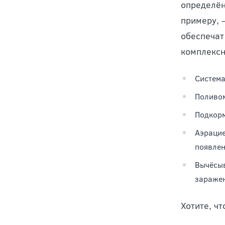
определён
примеру, 
обеспечат
комплексн
Система
Поливом
Подкорм
Аэрацие
появлен
Вычёсыв
заражен
Хотите, ч