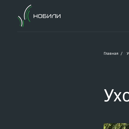
Главная
У
Ух