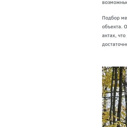
методикам
возможные
Подбор ме
объекта. 
актах, чт
достаточн