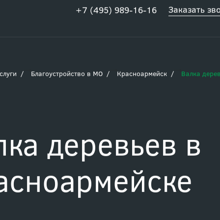
Заказать зв
+7 (495) 989-16-16
слуги
Благоустройство в МО
Красноармейск
Валка дере
лка деревьев в
асноармейске