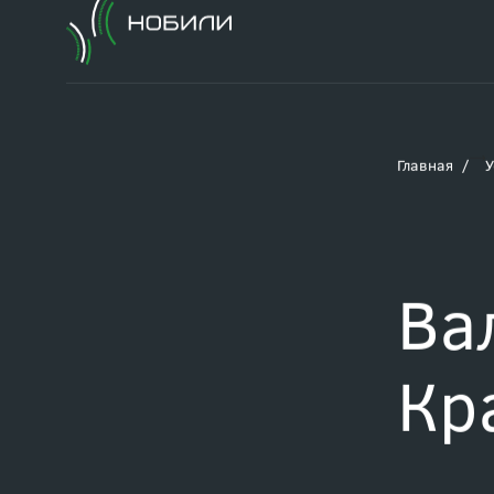
Главная
У
Ва
Кр