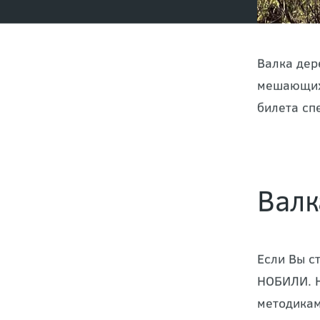
Валка дер
мешающих 
билета сп
Валк
Если Вы с
НОБИЛИ. Н