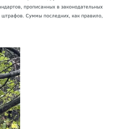
тности застройки и других особенностей
андартов, прописанных в законодательных
ы штрафов. Суммы последних, как правило,