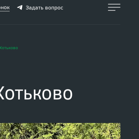
онок
Задать вопрос
 Хотьково
Хотьково