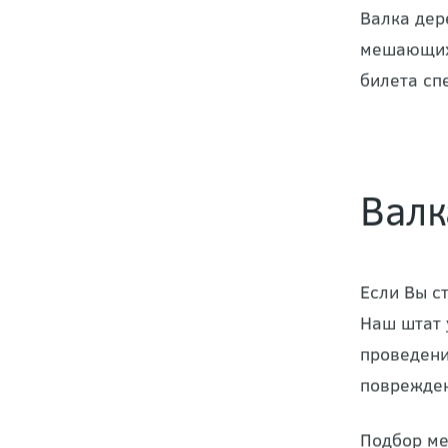
Валка дер
мешающих 
билета сп
Валк
Если Вы с
Наш штат 
проведени
поврежден