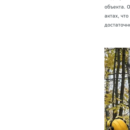
Подбор ме
объекта. 
актах, чт
достаточн