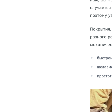
нам, Вы м
случается
поэтому у
Покрытия,
разного р
механичес
быстрой
желаемо
простот