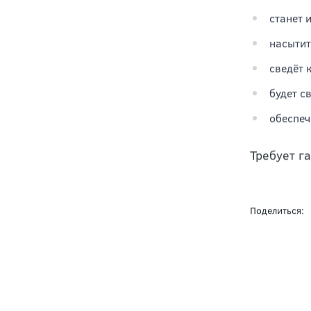
станет 
насытит
сведёт 
будет с
обеспеч
Требует г
Поделиться: