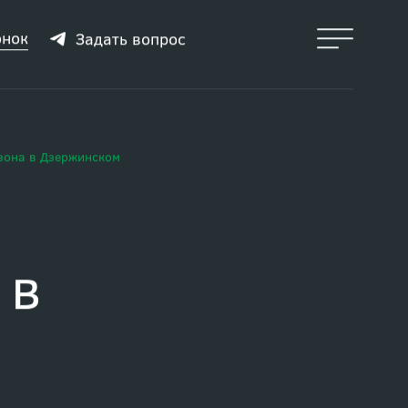
онок
Задать вопрос
азона в Дзержинском
 в