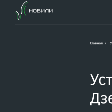
Главная
У
Ус
Дз