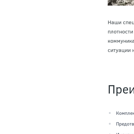
Наши спец
плотности
коммуника
ситуации 
Преи
Комплек
Предотв