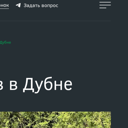
онок
Задать вопрос
 Дубне
в в Дубне