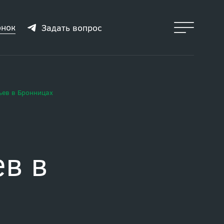
онок
Задать вопрос
ьев в Бронницах
ев в