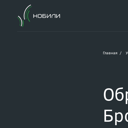
Главная
У
Об
Бр